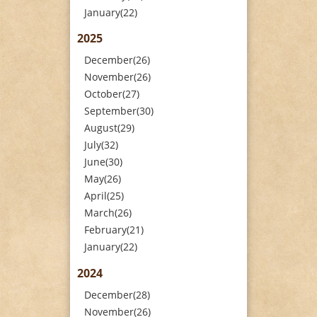
January(22)
2025
December(26)
November(26)
October(27)
September(30)
August(29)
July(32)
June(30)
May(26)
April(25)
March(26)
February(21)
January(22)
2024
December(28)
November(26)