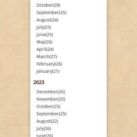
October(28)
September(25)
August(24)
July(25)
June(25)
May(26)
April(24)
March(27)
February(26)
January(21)
2023
December(26)
November(25)
October(25)
September(25)
August(22)
July(26)
June(26)