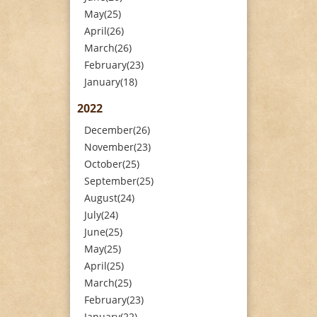
May(25)
April(26)
March(26)
February(23)
January(18)
2022
December(26)
November(23)
October(25)
September(25)
August(24)
July(24)
June(25)
May(25)
April(25)
March(25)
February(23)
January(22)