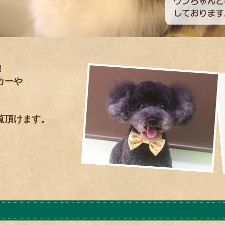
！
カーや
覧頂けます。