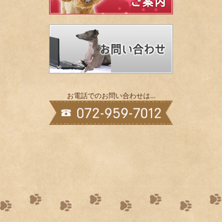
お電話でのお問い合わせは…