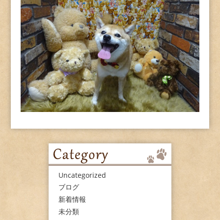
Uncategorized
ブログ
新着情報
未分類