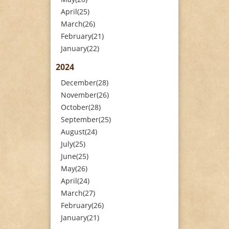
April(25)
March(26)
February(21)
January(22)
2024
December(28)
November(26)
October(28)
September(25)
August(24)
July(25)
June(25)
May(26)
April(24)
March(27)
February(26)
January(21)