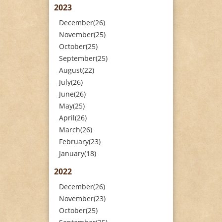
2023
December(26)
November(25)
October(25)
September(25)
August(22)
July(26)
June(26)
May(25)
April(26)
March(26)
February(23)
January(18)
2022
December(26)
November(23)
October(25)