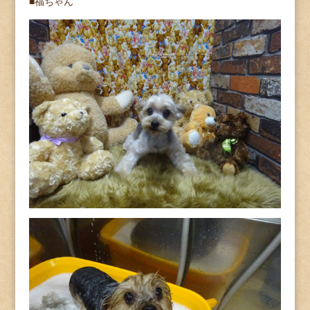
■福ちゃん