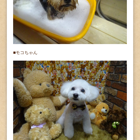
■モコちゃん