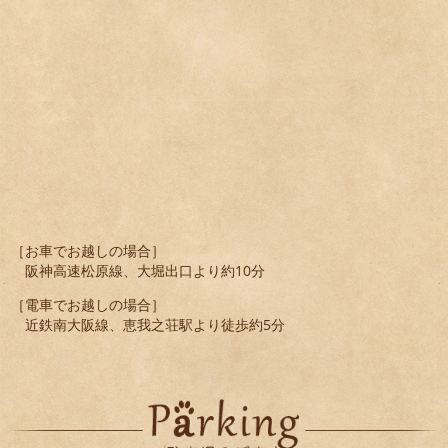
［お車でお越しの場合］
阪神高速松原線、大堀出口より約10分
［電車でお越しの場合］
近鉄南大阪線、恵我之荘駅より徒歩約5分