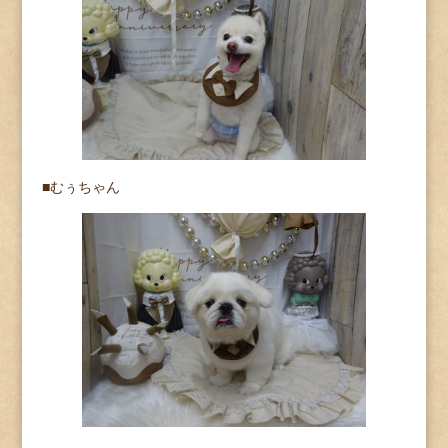
■むぅちゃん