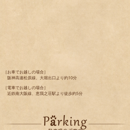
［お車でお越しの場合］
阪神高速松原線、大堀出口より約10分
［電車でお越しの場合］
近鉄南大阪線、恵我之荘駅より徒歩約5分