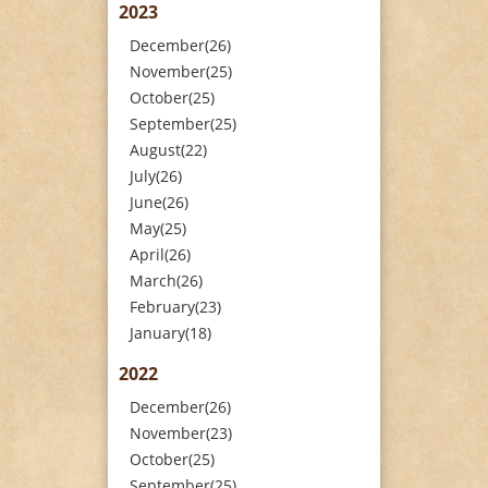
2023
December(26)
November(25)
October(25)
September(25)
August(22)
July(26)
June(26)
May(25)
April(26)
March(26)
February(23)
January(18)
2022
December(26)
November(23)
October(25)
September(25)