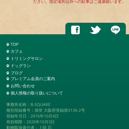
ださい。指定場所以外への駐車はご遠慮願います。
TOP
カフェ
トリミングサロン
ドッグラン
ブログ
プレミアム会員のご案内
お問い合わせ
個人情報の取り扱いについて
事務所名称：B-SQUARE
種別登録番号：保管 大阪府登録第3136-2号
登録年月日：2016年10月4日
有効期限：2026年10月3日
動物取扱責任者：上田 忍