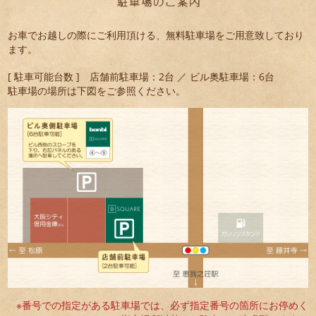
お車でお越しの際にご利用頂ける、無料駐車場をご用意致しており
ます。
[ 駐車可能台数 ] 店舗前駐車場：2台 ／ ビル奥駐車場：6台
駐車場の場所は下図をご参照ください。
※番号での指定がある駐車場では、必ず指定番号の箇所にお停めく