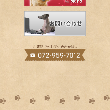
お電話でのお問い合わせは…