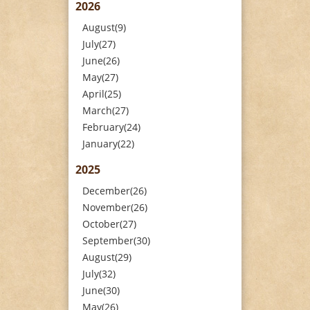
2026
August(9)
July(27)
June(26)
May(27)
April(25)
March(27)
February(24)
January(22)
2025
December(26)
November(26)
October(27)
September(30)
August(29)
July(32)
June(30)
May(26)