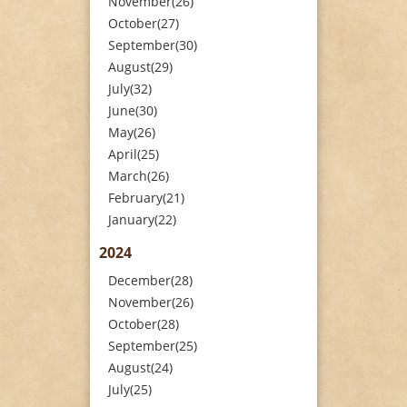
November(26)
October(27)
September(30)
August(29)
July(32)
June(30)
May(26)
April(25)
March(26)
February(21)
January(22)
2024
December(28)
November(26)
October(28)
September(25)
August(24)
July(25)