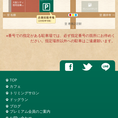
※番号での指定がある駐車場では、必ず指定番号の箇所にお停めく
ださい。指定場所以外への駐車はご遠慮願います。
TOP
カフェ
トリミングサロン
ドッグラン
ブログ
プレミアム会員のご案内
お問い合わせ