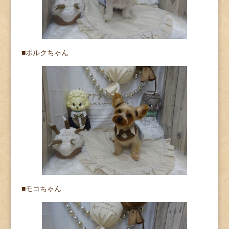
■ポルクちゃん
■モコちゃん