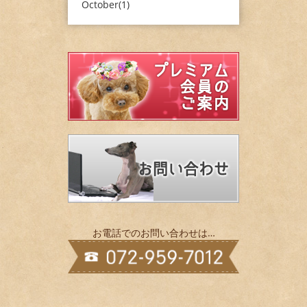
October(1)
お電話でのお問い合わせは…