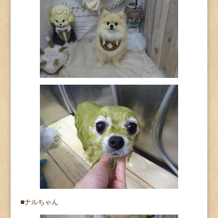
■ナルちゃん