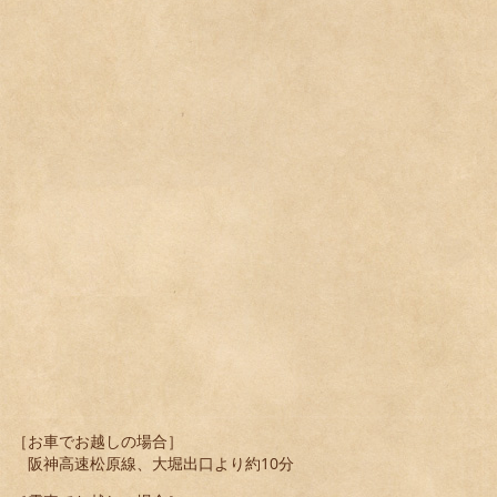
［お車でお越しの場合］
阪神高速松原線、大堀出口より約10分