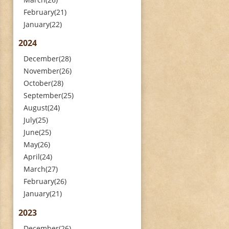
February(21)
January(22)
2024
December(28)
November(26)
October(28)
September(25)
August(24)
July(25)
June(25)
May(26)
April(24)
March(27)
February(26)
January(21)
2023
December(26)