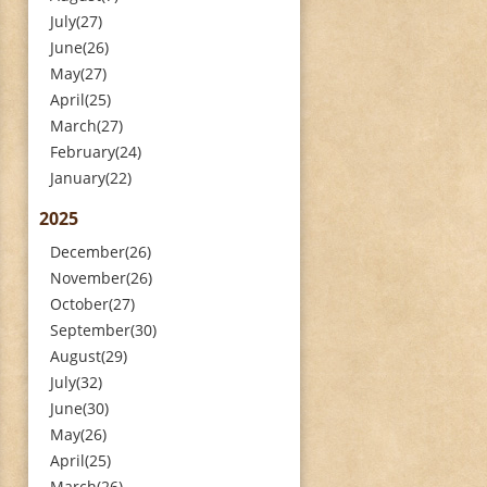
July(27)
June(26)
May(27)
April(25)
March(27)
February(24)
January(22)
2025
December(26)
November(26)
October(27)
September(30)
August(29)
July(32)
June(30)
May(26)
April(25)
March(26)