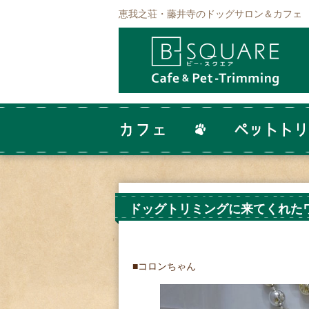
恵我之荘・藤井寺のドッグサロン＆カフェ
ドッグトリミングに来てくれた
■コロンちゃん