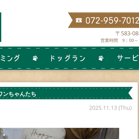
〒583-
営業時間 9：00
ワンちゃんたち
2025.11.13 (Thu)