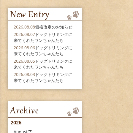
2026.08.08
価格改定のお知らせ
2026.08.07
ドッグトリミングに
来てくれたワンちゃんたち
2026.08.06
ドッグトリミングに
来てくれたワンちゃんたち
2026.08.05
ドッグトリミングに
来てくれたワンちゃんたち
2026.08.03
ドッグトリミングに
来てくれたワンちゃんたち
2026
August(7)