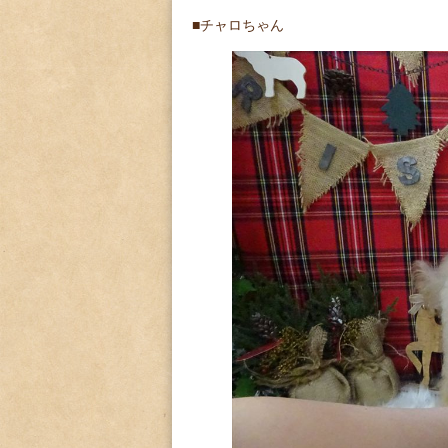
■チャロちゃん