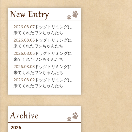
2026.08.07
ドッグトリミングに
来てくれたワンちゃんたち
2026.08.06
ドッグトリミングに
来てくれたワンちゃんたち
2026.08.05
ドッグトリミングに
来てくれたワンちゃんたち
2026.08.03
ドッグトリミングに
来てくれたワンちゃんたち
2026.08.02
ドッグトリミングに
来てくれたワンちゃんたち
2026