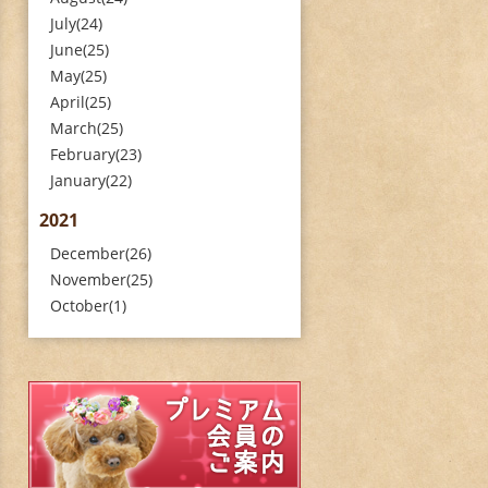
July(24)
June(25)
May(25)
April(25)
March(25)
February(23)
January(22)
2021
December(26)
November(25)
October(1)