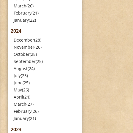
March(26)
February(21)
January(22)
2024
December(28)
November(26)
October(28)
September(25)
August(24)
July(25)
June(25)
May(26)
April(24)
March(27)
February(26)
January(21)
2023