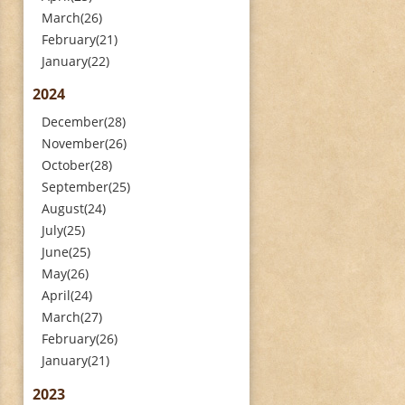
March(26)
February(21)
January(22)
2024
December(28)
November(26)
October(28)
September(25)
August(24)
July(25)
June(25)
May(26)
April(24)
March(27)
February(26)
January(21)
2023