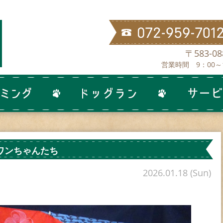
〒583-
営業時間 9：00
ワンちゃんたち
2026.01.18 (Sun)