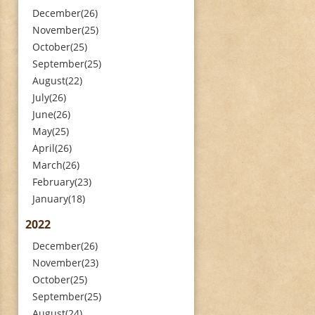
December(26)
November(25)
October(25)
September(25)
August(22)
July(26)
June(26)
May(25)
April(26)
March(26)
February(23)
January(18)
2022
December(26)
November(23)
October(25)
September(25)
August(24)