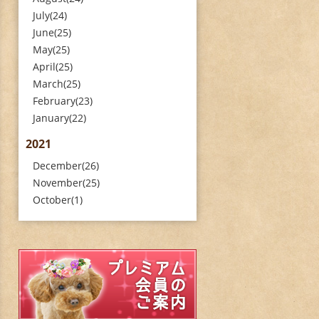
July(24)
June(25)
May(25)
April(25)
March(25)
February(23)
January(22)
2021
December(26)
November(25)
October(1)