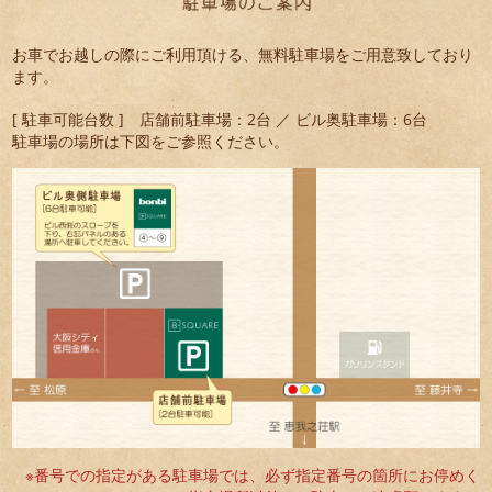
お車でお越しの際にご利用頂ける、無料駐車場をご用意致しており
ます。
[ 駐車可能台数 ] 店舗前駐車場：2台 ／ ビル奥駐車場：6台
駐車場の場所は下図をご参照ください。
※番号での指定がある駐車場では、必ず指定番号の箇所にお停めく