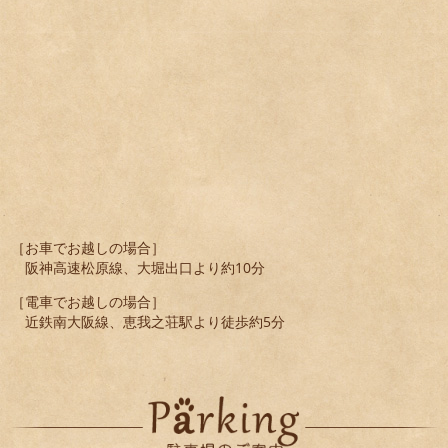
［お車でお越しの場合］
阪神高速松原線、大堀出口より約10分
［電車でお越しの場合］
近鉄南大阪線、恵我之荘駅より徒歩約5分