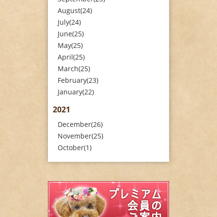
August(24)
July(24)
June(25)
May(25)
April(25)
March(25)
February(23)
January(22)
2021
December(26)
November(25)
October(1)