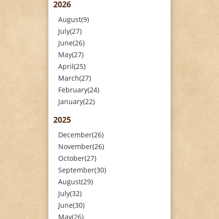
2026
August(9)
July(27)
June(26)
May(27)
April(25)
March(27)
February(24)
January(22)
2025
December(26)
November(26)
October(27)
September(30)
August(29)
July(32)
June(30)
May(26)