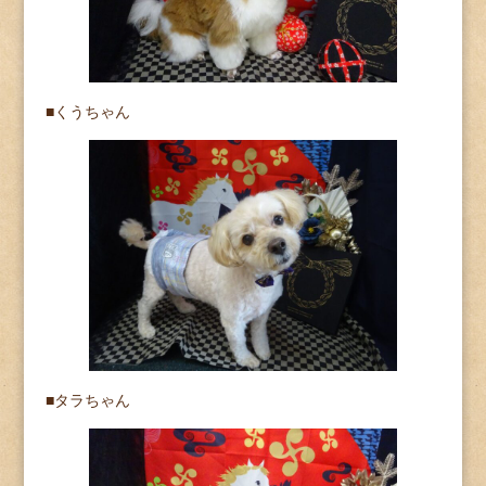
■くうちゃん
■タラちゃん