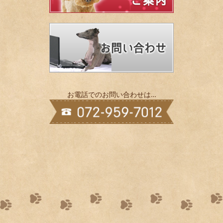
お電話でのお問い合わせは…