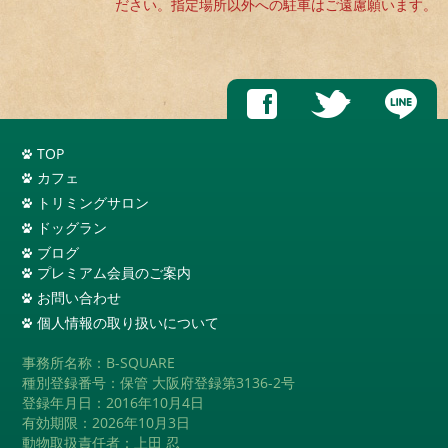
ださい。指定場所以外への駐車はご遠慮願います。
TOP
カフェ
トリミングサロン
ドッグラン
ブログ
プレミアム会員のご案内
お問い合わせ
個人情報の取り扱いについて
事務所名称：B-SQUARE
種別登録番号：保管 大阪府登録第3136-2号
登録年月日：2016年10月4日
有効期限：2026年10月3日
動物取扱責任者：上田 忍