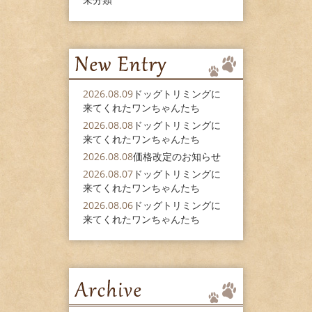
2026.08.09
ドッグトリミングに
来てくれたワンちゃんたち
2026.08.08
ドッグトリミングに
来てくれたワンちゃんたち
2026.08.08
価格改定のお知らせ
2026.08.07
ドッグトリミングに
来てくれたワンちゃんたち
2026.08.06
ドッグトリミングに
来てくれたワンちゃんたち