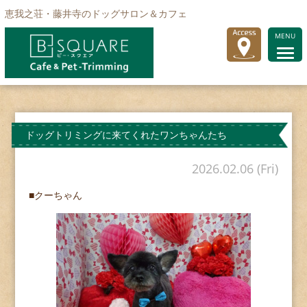
恵我之荘・藤井寺のドッグサロン＆カフェ
MENU
ドッグトリミングに来てくれたワンちゃんたち
2026.02.06 (Fri)
■クーちゃん