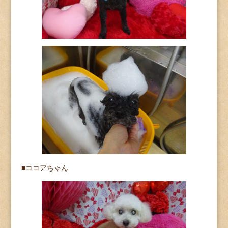
■ココアちゃん