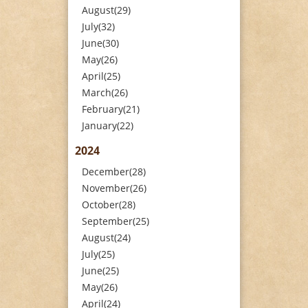
August(29)
July(32)
June(30)
May(26)
April(25)
March(26)
February(21)
January(22)
2024
December(28)
November(26)
October(28)
September(25)
August(24)
July(25)
June(25)
May(26)
April(24)