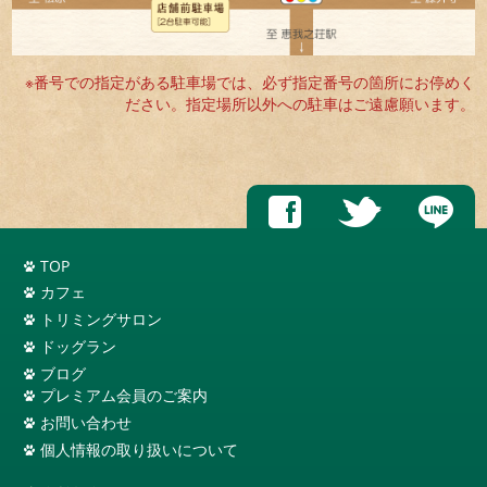
※番号での指定がある駐車場では、必ず指定番号の箇所にお停めく
ださい。指定場所以外への駐車はご遠慮願います。
TOP
カフェ
トリミングサロン
ドッグラン
ブログ
プレミアム会員のご案内
お問い合わせ
個人情報の取り扱いについて