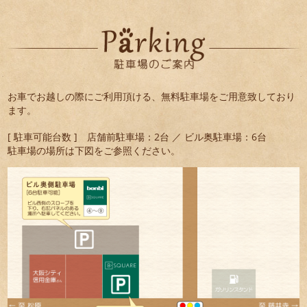
お車でお越しの際にご利用頂ける、無料駐車場をご用意致しており
ます。
[ 駐車可能台数 ] 店舗前駐車場：2台 ／ ビル奥駐車場：6台
駐車場の場所は下図をご参照ください。