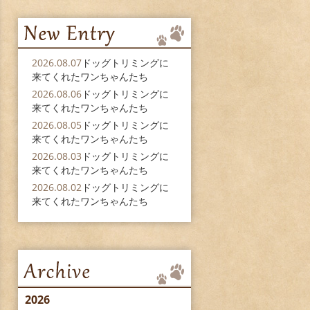
2026.08.07
ドッグトリミングに
来てくれたワンちゃんたち
2026.08.06
ドッグトリミングに
来てくれたワンちゃんたち
2026.08.05
ドッグトリミングに
来てくれたワンちゃんたち
2026.08.03
ドッグトリミングに
来てくれたワンちゃんたち
2026.08.02
ドッグトリミングに
来てくれたワンちゃんたち
2026