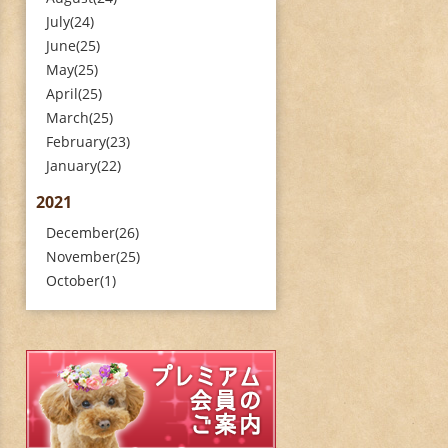
July(24)
June(25)
May(25)
April(25)
March(25)
February(23)
January(22)
2021
December(26)
November(25)
October(1)