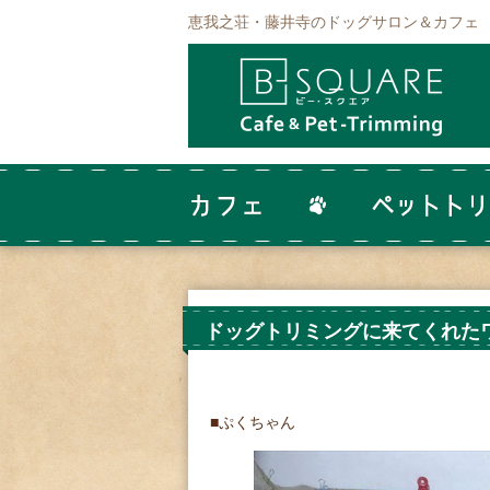
恵我之荘・藤井寺のドッグサロン＆カフェ
ドッグトリミングに来てくれた
■ぷくちゃん