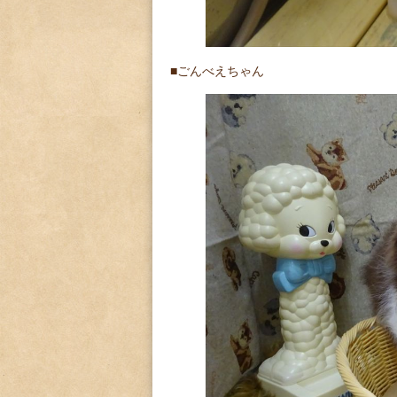
■ごんべえちゃん