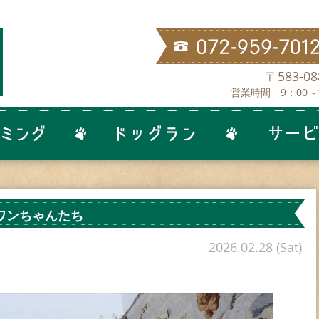
〒583-
営業時間 9：00
ワンちゃんたち
2026.02.28 (Sat)