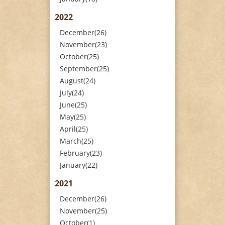
2022
December(26)
November(23)
October(25)
September(25)
August(24)
July(24)
June(25)
May(25)
April(25)
March(25)
February(23)
January(22)
2021
December(26)
November(25)
October(1)