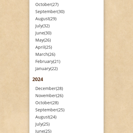
October(27)
September(30)
August(29)
July(32)
June(30)
May(26)
April(25)
March(26)
February(21)
January(22)
2024
December(28)
November(26)
October(28)
September(25)
August(24)
July(25)
June(25)