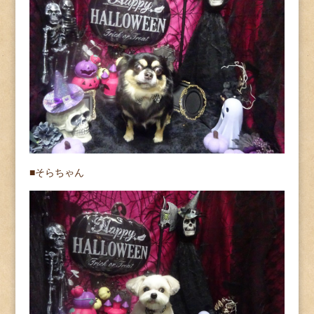
■そらちゃん