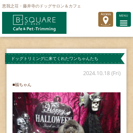
恵我之荘・藤井寺のドッグサロン＆カフェ
MENU
ドッグトリミングに来てくれたワンちゃんたち
2024.10.18 (Fri)
■福ちゃん