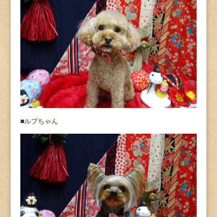
■ルブちゃん