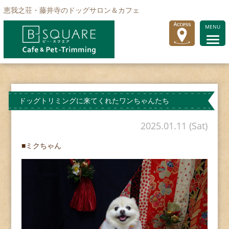
恵我之荘・藤井寺のドッグサロン＆カフェ
MENU
ドッグトリミングに来てくれたワンちゃんたち
2025.01.11 (Sat)
■ミクちゃん