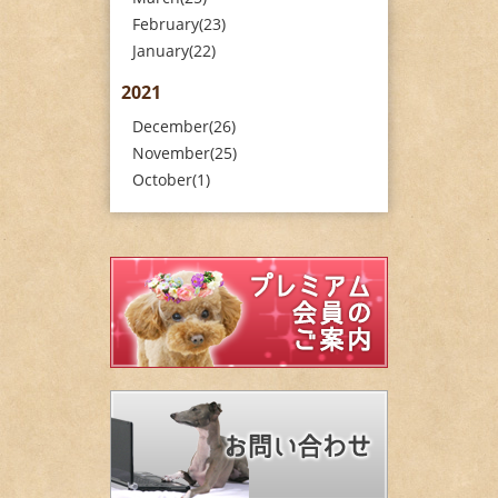
February(23)
January(22)
2021
December(26)
November(25)
October(1)