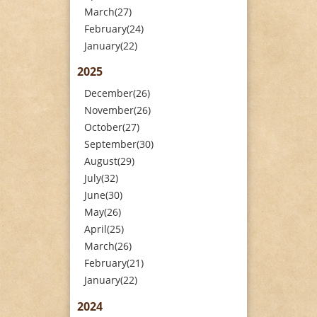
March(27)
February(24)
January(22)
2025
December(26)
November(26)
October(27)
September(30)
August(29)
July(32)
June(30)
May(26)
April(25)
March(26)
February(21)
January(22)
2024