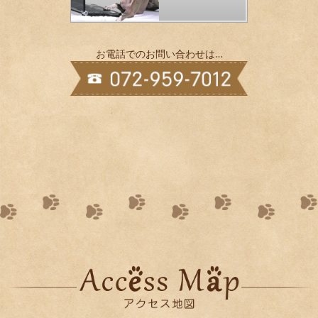
お電話でのお問い合わせは…