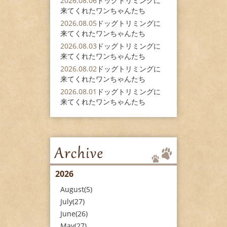
2026.08.06
ドッグトリミングに
来てくれたワンちゃんたち
2026.08.05
ドッグトリミングに
来てくれたワンちゃんたち
2026.08.03
ドッグトリミングに
来てくれたワンちゃんたち
2026.08.02
ドッグトリミングに
来てくれたワンちゃんたち
2026.08.01
ドッグトリミングに
来てくれたワンちゃんたち
2026
August(5)
July(27)
June(26)
May(27)