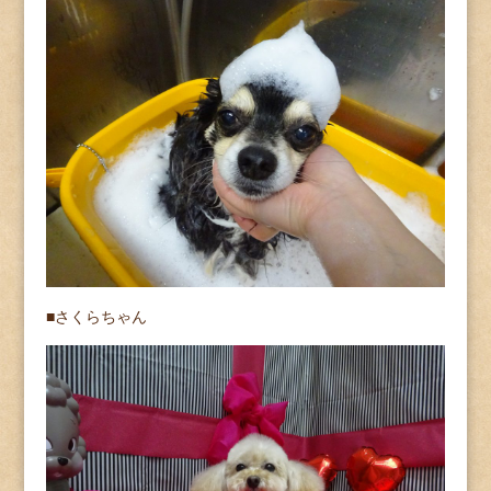
■さくらちゃん