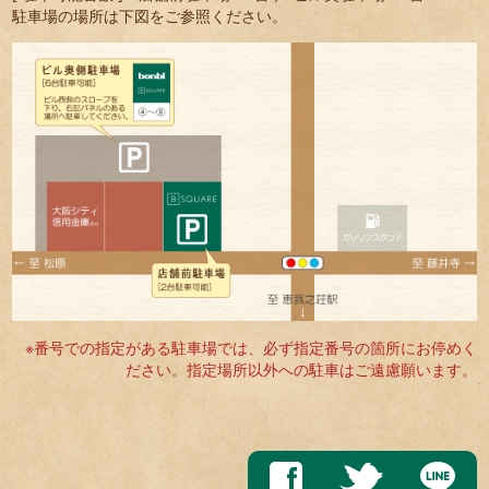
駐車場の場所は下図をご参照ください。
※番号での指定がある駐車場では、必ず指定番号の箇所にお停めく
ださい。指定場所以外への駐車はご遠慮願います。