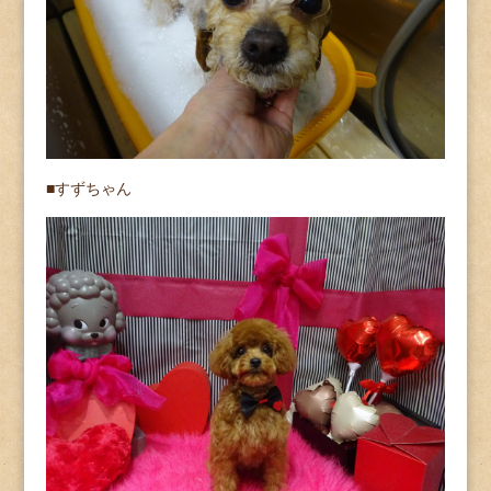
■すずちゃん