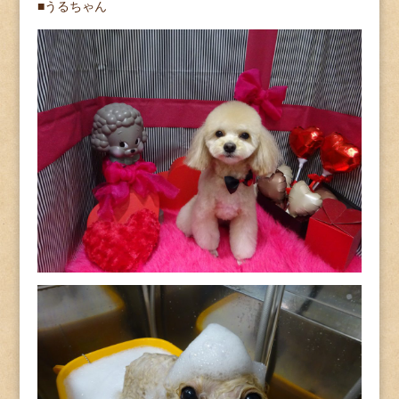
■うるちゃん