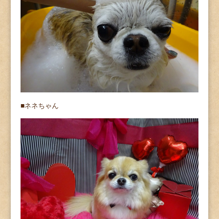
■ネネちゃん