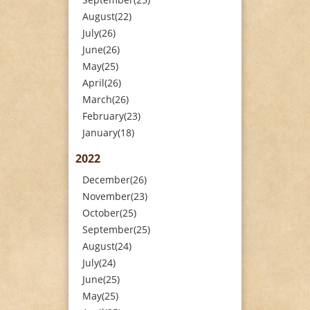
August(22)
July(26)
June(26)
May(25)
April(26)
March(26)
February(23)
January(18)
2022
December(26)
November(23)
October(25)
September(25)
August(24)
July(24)
June(25)
May(25)