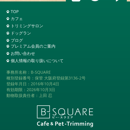
TOP
カフェ
トリミングサロン
ドッグラン
ブログ
プレミアム会員のご案内
お問い合わせ
個人情報の取り扱いについて
事務所名称：B-SQUARE
種別登録番号：保管 大阪府登録第3136-2号
登録年月日：2016年10月4日
有効期限：2026年10月3日
動物取扱責任者：上田 忍