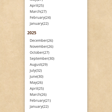
April(25)
March(27)
February(24)
January(22)
2025
December(26)
November(26)
October(27)
September(30)
August(29)
July(32)
June(30)
May(26)
April(25)
March(26)
February(21)
January(22)