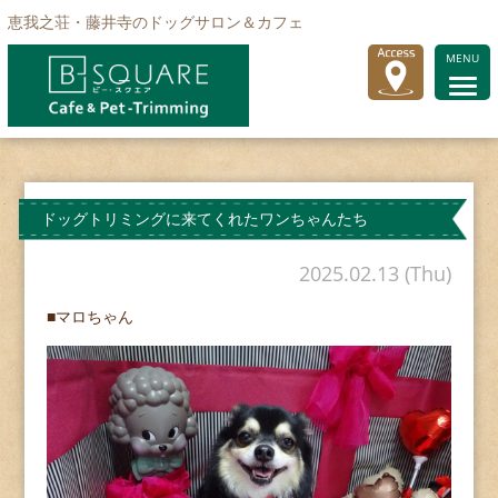
恵我之荘・藤井寺のドッグサロン＆カフェ
MENU
ドッグトリミングに来てくれたワンちゃんたち
2025.02.13 (Thu)
■マロちゃん