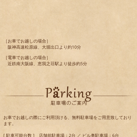
［お車でお越しの場合］
阪神高速松原線、大堀出口より約10分
［電車でお越しの場合］
近鉄南大阪線、恵我之荘駅より徒歩約5分
お車でお越しの際にご利用頂ける、無料駐車場をご用意致しており
ます。
[ 駐車可能台数 ] 店舗前駐車場：2台 ／ ビル奥駐車場：6台