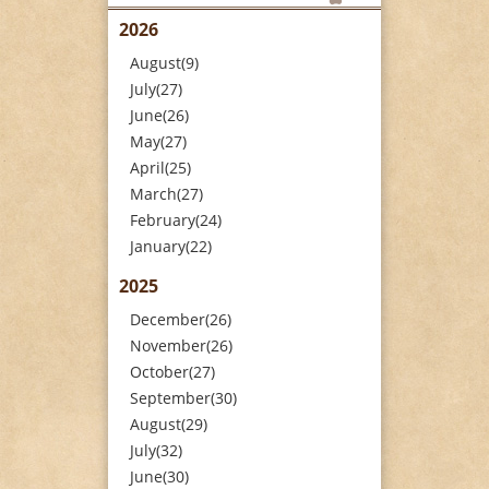
2026
August(9)
July(27)
June(26)
May(27)
April(25)
March(27)
February(24)
January(22)
2025
December(26)
November(26)
October(27)
September(30)
August(29)
July(32)
June(30)