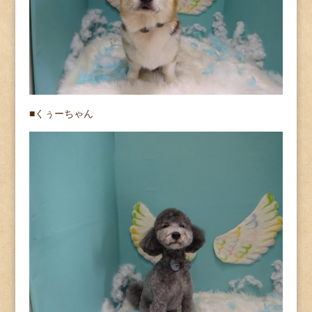
■くぅーちゃん