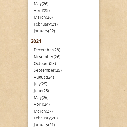
May(26)
April(25)
March(26)
February(21)
January(22)
2024
December(28)
November(26)
October(28)
September(25)
August(24)
July(25)
June(25)
May(26)
April(24)
March(27)
February(26)
January(21)