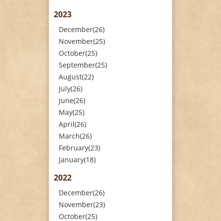
2023
December(26)
November(25)
October(25)
September(25)
August(22)
July(26)
June(26)
May(25)
April(26)
March(26)
February(23)
January(18)
2022
December(26)
November(23)
October(25)