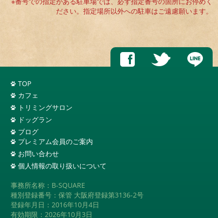
※番号での指定がある駐車場では、必ず指定番号の箇所にお停めく
ださい。指定場所以外への駐車はご遠慮願います。
TOP
カフェ
トリミングサロン
ドッグラン
ブログ
プレミアム会員のご案内
お問い合わせ
個人情報の取り扱いについて
事務所名称：B-SQUARE
種別登録番号：保管 大阪府登録第3136-2号
登録年月日：2016年10月4日
有効期限：2026年10月3日