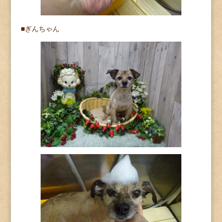
■ぎんちゃん