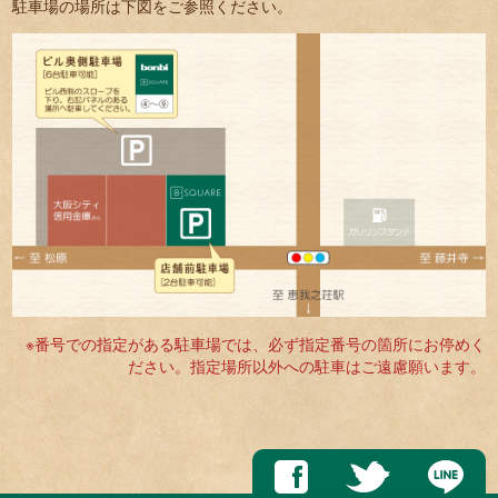
駐車場の場所は下図をご参照ください。
※番号での指定がある駐車場では、必ず指定番号の箇所にお停めく
ださい。指定場所以外への駐車はご遠慮願います。