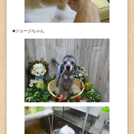
■ジョージちゃん