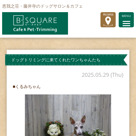
恵我之荘・藤井寺のドッグサロン＆カフェ
MENU
ドッグトリミングに来てくれたワンちゃんたち
2025.05.29 (Thu)
■くるみちゃん