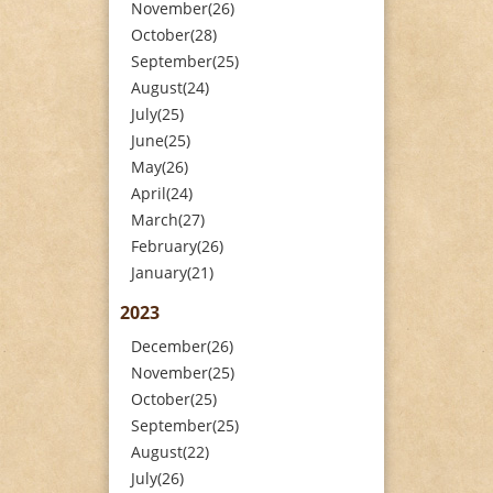
November(26)
October(28)
September(25)
August(24)
July(25)
June(25)
May(26)
April(24)
March(27)
February(26)
January(21)
2023
December(26)
November(25)
October(25)
September(25)
August(22)
July(26)