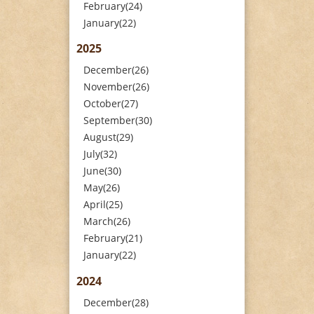
February(24)
January(22)
2025
December(26)
November(26)
October(27)
September(30)
August(29)
July(32)
June(30)
May(26)
April(25)
March(26)
February(21)
January(22)
2024
December(28)