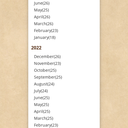
June(26)
May(25)
April(26)
March(26)
February(23)
January(18)
2022
December(26)
November(23)
October(25)
September(25)
August(24)
July(24)
June(25)
May(25)
April(25)
March(25)
February(23)