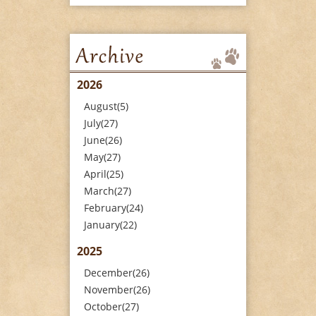
2026
August(5)
July(27)
June(26)
May(27)
April(25)
March(27)
February(24)
January(22)
2025
December(26)
November(26)
October(27)