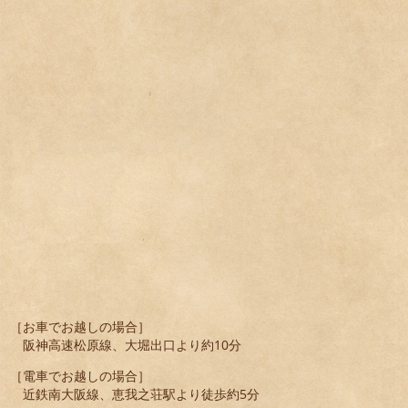
［お車でお越しの場合］
阪神高速松原線、大堀出口より約10分
［電車でお越しの場合］
近鉄南大阪線、恵我之荘駅より徒歩約5分