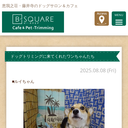
恵我之荘・藤井寺のドッグサロン＆カフェ
MENU
ドッグトリミングに来てくれたワンちゃんたち
2025.08.08 (Fri)
■ルイちゃん