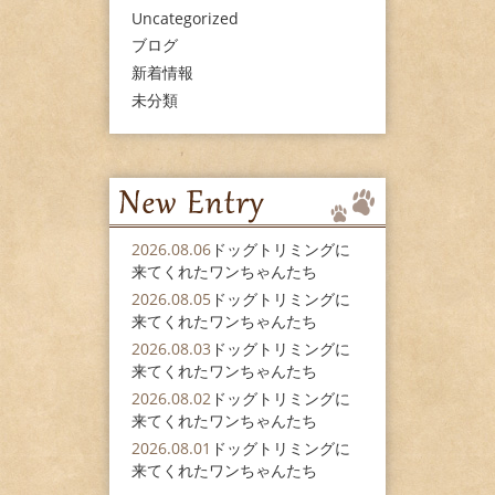
Uncategorized
ブログ
新着情報
未分類
2026.08.06
ドッグトリミングに
来てくれたワンちゃんたち
2026.08.05
ドッグトリミングに
来てくれたワンちゃんたち
2026.08.03
ドッグトリミングに
来てくれたワンちゃんたち
2026.08.02
ドッグトリミングに
来てくれたワンちゃんたち
2026.08.01
ドッグトリミングに
来てくれたワンちゃんたち