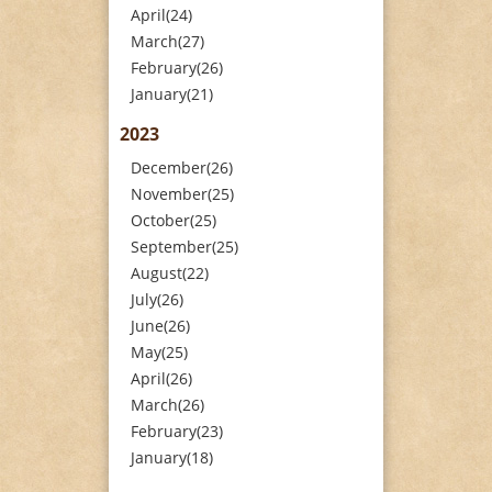
April(24)
March(27)
February(26)
January(21)
2023
December(26)
November(25)
October(25)
September(25)
August(22)
July(26)
June(26)
May(25)
April(26)
March(26)
February(23)
January(18)