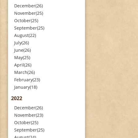
December(26)
November(25)
October(25)
September(25)
August(22)
July(26)
June(26)
May(25)
April(26)
March(26)
February(23)
January(18)
2022
December(26)
November(23)
October(25)
September(25)
August(24)