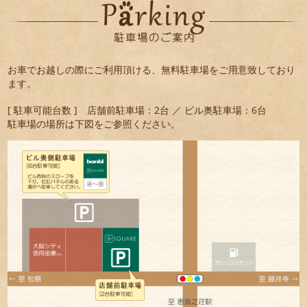
お車でお越しの際にご利用頂ける、無料駐車場をご用意致しており
ます。
[ 駐車可能台数 ] 店舗前駐車場：2台 ／ ビル奥駐車場：6台
駐車場の場所は下図をご参照ください。