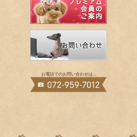
お電話でのお問い合わせは…