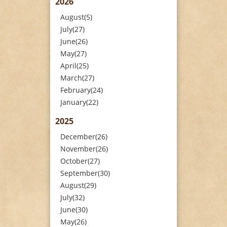
2026
August(5)
July(27)
June(26)
May(27)
April(25)
March(27)
February(24)
January(22)
2025
December(26)
November(26)
October(27)
September(30)
August(29)
July(32)
June(30)
May(26)