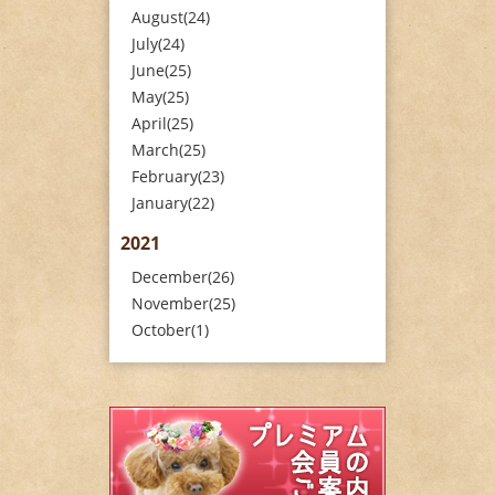
August(24)
July(24)
June(25)
May(25)
April(25)
March(25)
February(23)
January(22)
2021
December(26)
November(25)
October(1)