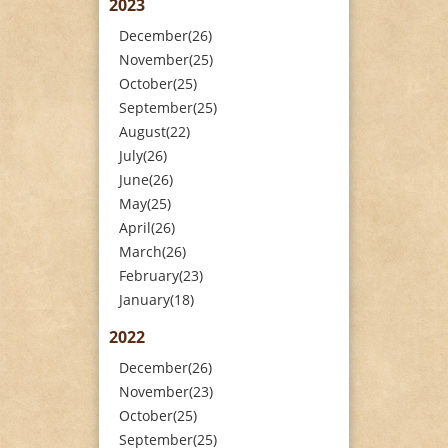
2023
December(26)
November(25)
October(25)
September(25)
August(22)
July(26)
June(26)
May(25)
April(26)
March(26)
February(23)
January(18)
2022
December(26)
November(23)
October(25)
September(25)