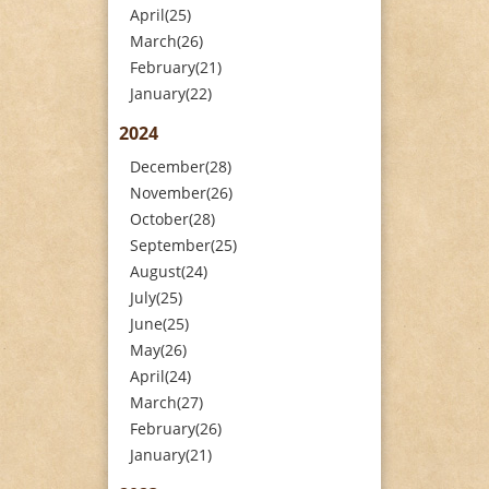
April(25)
March(26)
February(21)
January(22)
2024
December(28)
November(26)
October(28)
September(25)
August(24)
July(25)
June(25)
May(26)
April(24)
March(27)
February(26)
January(21)