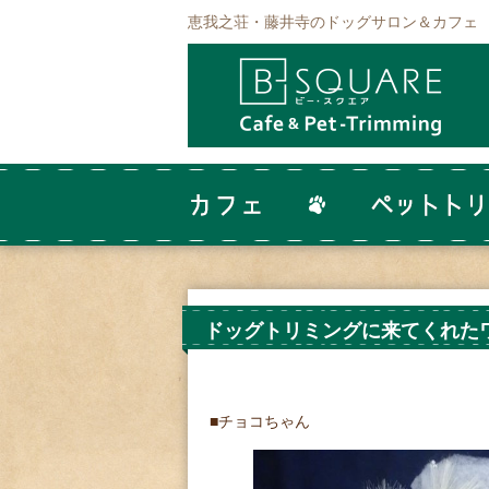
恵我之荘・藤井寺のドッグサロン＆カフェ
ドッグトリミングに来てくれた
■チョコちゃん