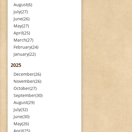
August(6)
July(27)
June(26)
May(27)
April(25)
March(27)
February(24)
January(22)
2025
December(26)
November(26)
October(27)
September(30)
August(29)
July(32)
June(30)
May(26)
April(25)