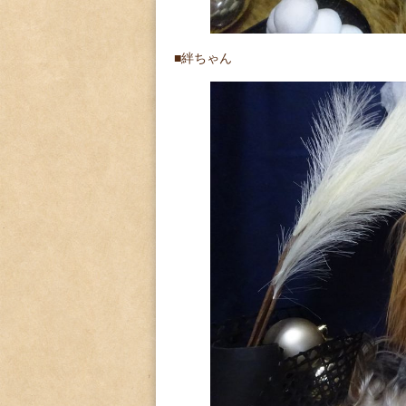
■絆ちゃん