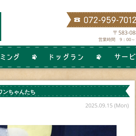
〒583-
営業時間 9：00
ワンちゃんたち
2025.09.15 (Mon)