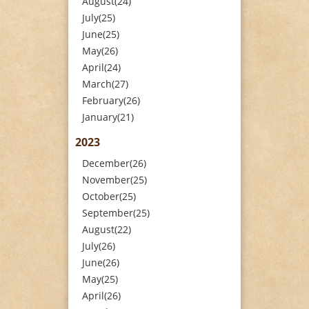
August(24)
July(25)
June(25)
May(26)
April(24)
March(27)
February(26)
January(21)
2023
December(26)
November(25)
October(25)
September(25)
August(22)
July(26)
June(26)
May(25)
April(26)