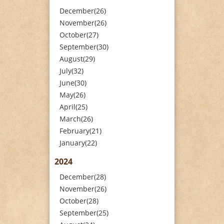
December(26)
November(26)
October(27)
September(30)
August(29)
July(32)
June(30)
May(26)
April(25)
March(26)
February(21)
January(22)
2024
December(28)
November(26)
October(28)
September(25)