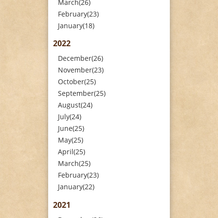
March(26)
February(23)
January(18)
2022
December(26)
November(23)
October(25)
September(25)
August(24)
July(24)
June(25)
May(25)
April(25)
March(25)
February(23)
January(22)
2021