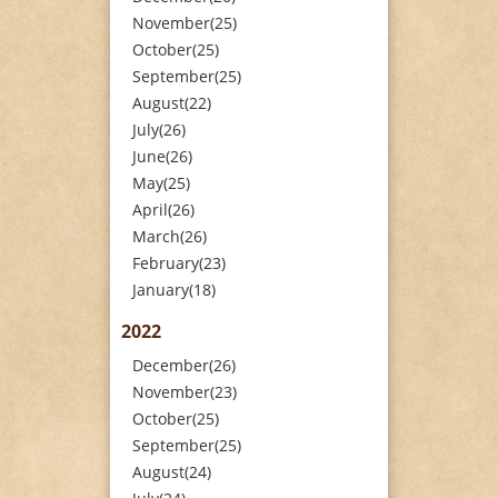
November(25)
October(25)
September(25)
August(22)
July(26)
June(26)
May(25)
April(26)
March(26)
February(23)
January(18)
2022
December(26)
November(23)
October(25)
September(25)
August(24)