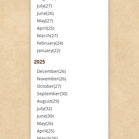
July(27)
June(26)
May(27)
April(25)
March(27)
February(24)
January(22)
2025
December(26)
November(26)
October(27)
September(30)
August(29)
July(32)
June(30)
May(26)
April(25)
March(26)