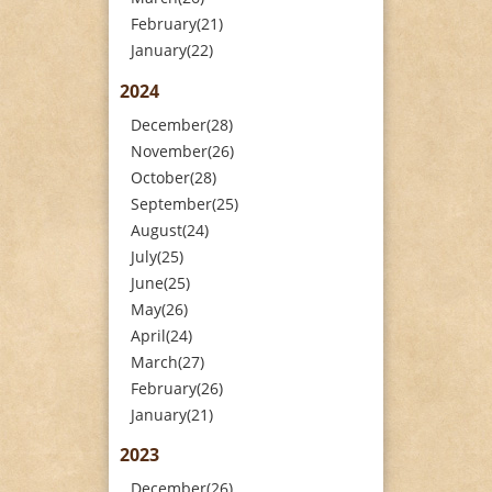
February(21)
January(22)
2024
December(28)
November(26)
October(28)
September(25)
August(24)
July(25)
June(25)
May(26)
April(24)
March(27)
February(26)
January(21)
2023
December(26)