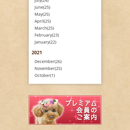
July(24)
June(25)
May(25)
April(25)
March(25)
February(23)
January(22)
2021
December(26)
November(25)
October(1)