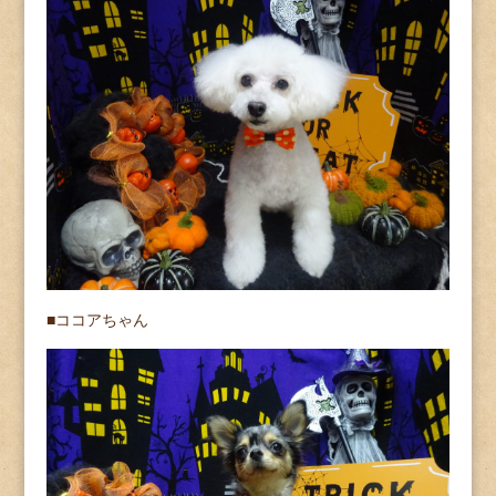
■ココアちゃん