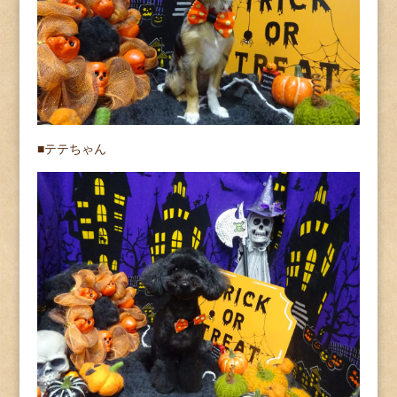
■テテちゃん