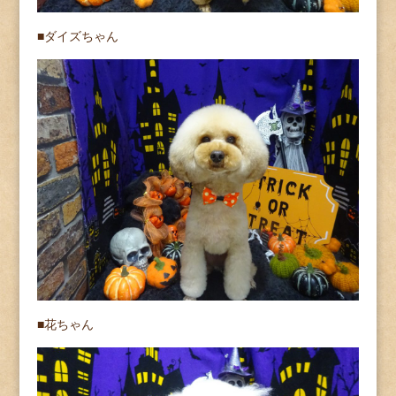
■ダイズちゃん
■花ちゃん