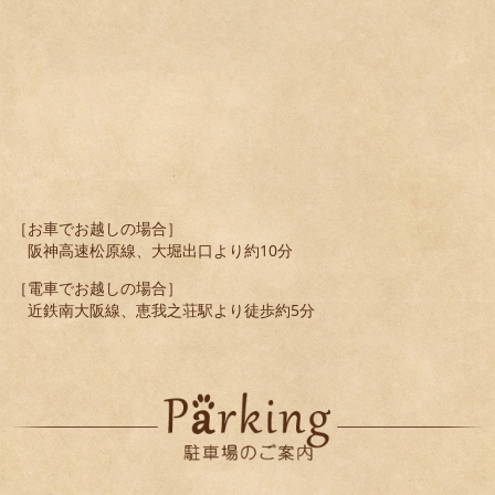
［お車でお越しの場合］
阪神高速松原線、大堀出口より約10分
［電車でお越しの場合］
近鉄南大阪線、恵我之荘駅より徒歩約5分