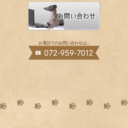
お電話でのお問い合わせは…