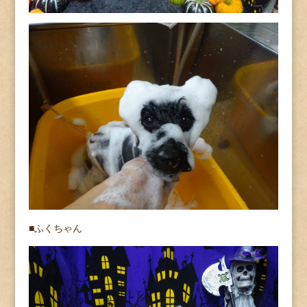
■ふくちゃん