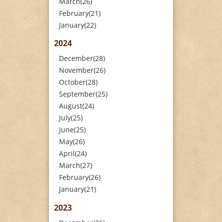
March(26)
February(21)
January(22)
2024
December(28)
November(26)
October(28)
September(25)
August(24)
July(25)
June(25)
May(26)
April(24)
March(27)
February(26)
January(21)
2023