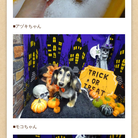
■アヅキちゃん
■モコちゃん