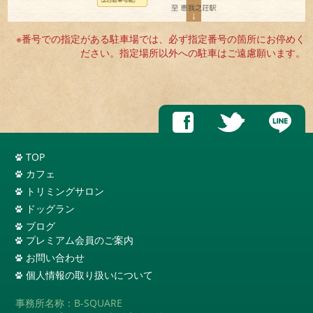
※番号での指定がある駐車場では、必ず指定番号の箇所にお停めく
ださい。指定場所以外への駐車はご遠慮願います。
TOP
カフェ
トリミングサロン
ドッグラン
ブログ
プレミアム会員のご案内
お問い合わせ
個人情報の取り扱いについて
事務所名称：B-SQUARE