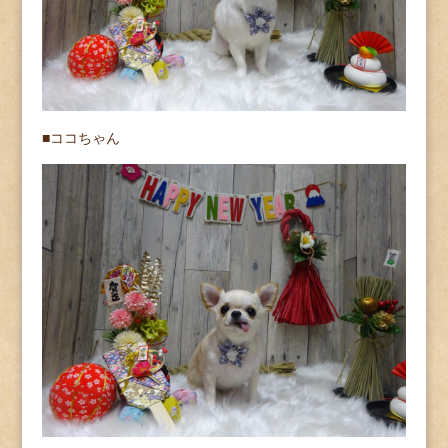
■ココちゃん