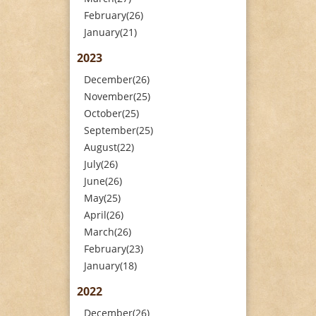
February(26)
January(21)
2023
December(26)
November(25)
October(25)
September(25)
August(22)
July(26)
June(26)
May(25)
April(26)
March(26)
February(23)
January(18)
2022
December(26)