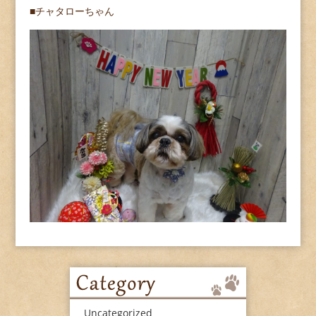
■チャタローちゃん
Uncategorized