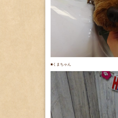
■くまちゃん