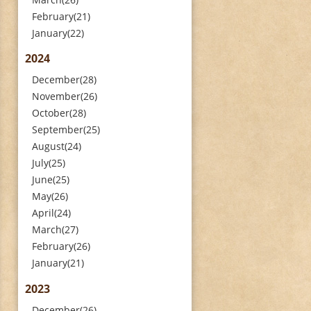
February(21)
January(22)
2024
December(28)
November(26)
October(28)
September(25)
August(24)
July(25)
June(25)
May(26)
April(24)
March(27)
February(26)
January(21)
2023
December(26)