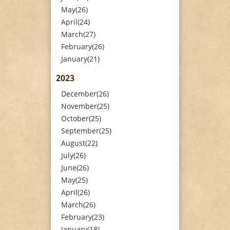
May(26)
April(24)
March(27)
February(26)
January(21)
2023
December(26)
November(25)
October(25)
September(25)
August(22)
July(26)
June(26)
May(25)
April(26)
March(26)
February(23)
January(18)