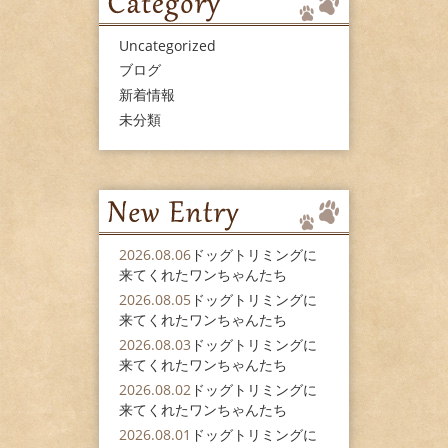
Uncategorized
ブログ
新着情報
未分類
2026.08.06
ドッグトリミングに
来てくれたワンちゃんたち
2026.08.05
ドッグトリミングに
来てくれたワンちゃんたち
2026.08.03
ドッグトリミングに
来てくれたワンちゃんたち
2026.08.02
ドッグトリミングに
来てくれたワンちゃんたち
2026.08.01
ドッグトリミングに