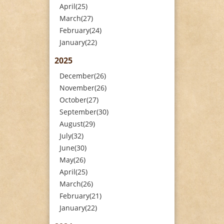
April(25)
March(27)
February(24)
January(22)
2025
December(26)
November(26)
October(27)
September(30)
August(29)
July(32)
June(30)
May(26)
April(25)
March(26)
February(21)
January(22)