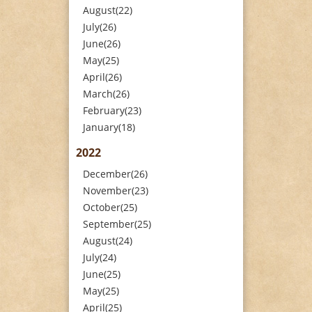
August(22)
July(26)
June(26)
May(25)
April(26)
March(26)
February(23)
January(18)
2022
December(26)
November(23)
October(25)
September(25)
August(24)
July(24)
June(25)
May(25)
April(25)