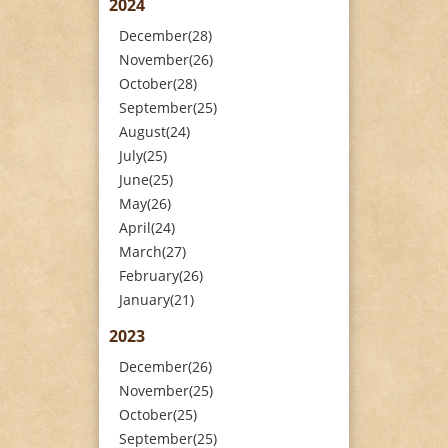
2024
December(28)
November(26)
October(28)
September(25)
August(24)
July(25)
June(25)
May(26)
April(24)
March(27)
February(26)
January(21)
2023
December(26)
November(25)
October(25)
September(25)