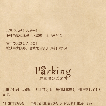
［お車でお越しの場合］
阪神高速松原線、大堀出口より約10分
［電車でお越しの場合］
近鉄南大阪線、恵我之荘駅より徒歩約5分
お車でお越しの際にご利用頂ける、無料駐車場をご用意致しており
ます。
[ 駐車可能台数 ] 店舗前駐車場：2台 ／ ビル奥駐車場：6台