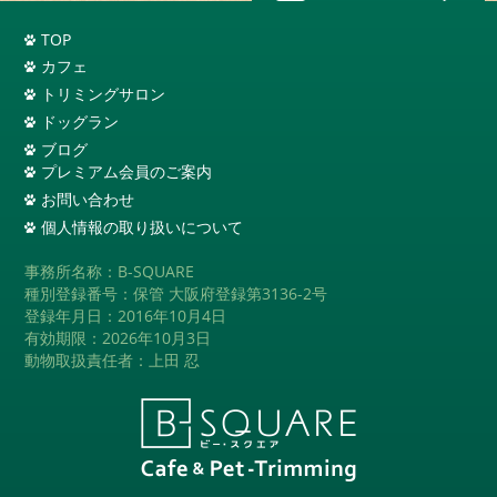
TOP
カフェ
トリミングサロン
ドッグラン
ブログ
プレミアム会員のご案内
お問い合わせ
個人情報の取り扱いについて
事務所名称：B-SQUARE
種別登録番号：保管 大阪府登録第3136-2号
登録年月日：2016年10月4日
有効期限：2026年10月3日
動物取扱責任者：上田 忍