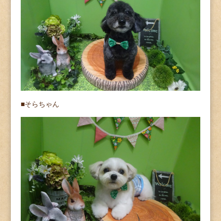
■そらちゃん