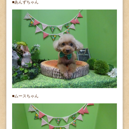
■あんずちゃん
■ムースちゃん