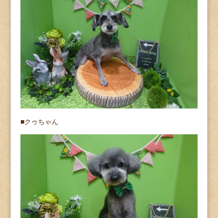
■クゥちゃん