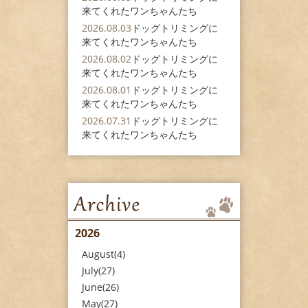
来てくれたワンちゃんたち
2026.08.03
ドッグトリミングに
来てくれたワンちゃんたち
2026.08.02
ドッグトリミングに
来てくれたワンちゃんたち
2026.08.01
ドッグトリミングに
来てくれたワンちゃんたち
2026.07.31
ドッグトリミングに
来てくれたワンちゃんたち
2026
August(4)
July(27)
June(26)
May(27)