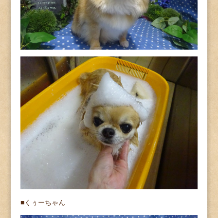
■くぅーちゃん