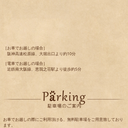
［お車でお越しの場合］
阪神高速松原線、大堀出口より約10分
［電車でお越しの場合］
近鉄南大阪線、恵我之荘駅より徒歩約5分
お車でお越しの際にご利用頂ける、無料駐車場をご用意致しており
ます。