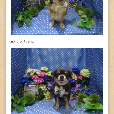
■オレオちゃん