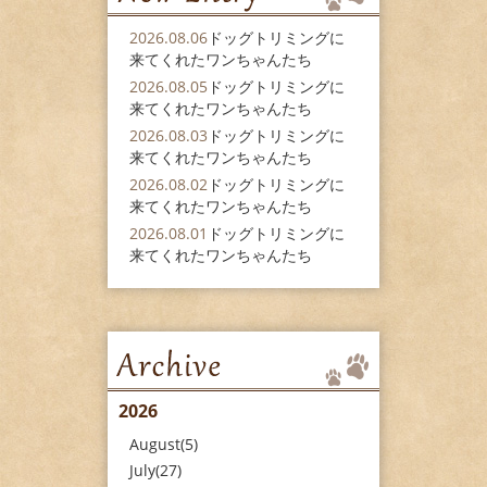
2026.08.06
ドッグトリミングに
来てくれたワンちゃんたち
2026.08.05
ドッグトリミングに
来てくれたワンちゃんたち
2026.08.03
ドッグトリミングに
来てくれたワンちゃんたち
2026.08.02
ドッグトリミングに
来てくれたワンちゃんたち
2026.08.01
ドッグトリミングに
来てくれたワンちゃんたち
2026
August(5)
July(27)