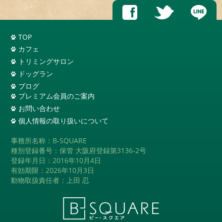
TOP
カフェ
トリミングサロン
ドッグラン
ブログ
プレミアム会員のご案内
お問い合わせ
個人情報の取り扱いについて
事務所名称：B-SQUARE
種別登録番号：保管 大阪府登録第3136-2号
登録年月日：2016年10月4日
有効期限：2026年10月3日
動物取扱責任者：上田 忍