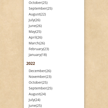
October(25)
September(25)
August(22)
July(26)
June(26)
May(25)
April(26)
March(26)
February(23)
January(18)
2022
December(26)
November(23)
October(25)
September(25)
August(24)
July(24)
June(25)