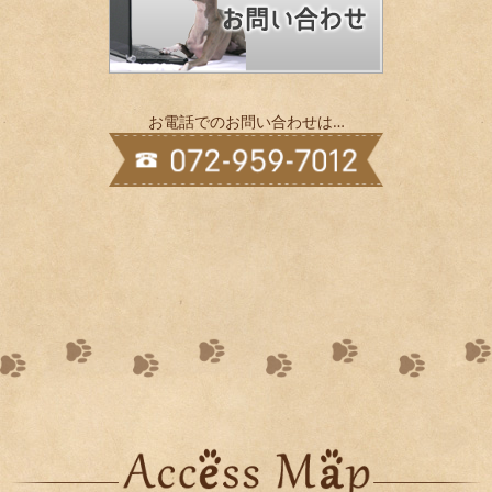
お電話でのお問い合わせは…