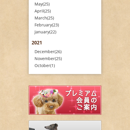
May(25)
April(25)
March(25)
February(23)
January(22)
2021
December(26)
November(25)
October(1)