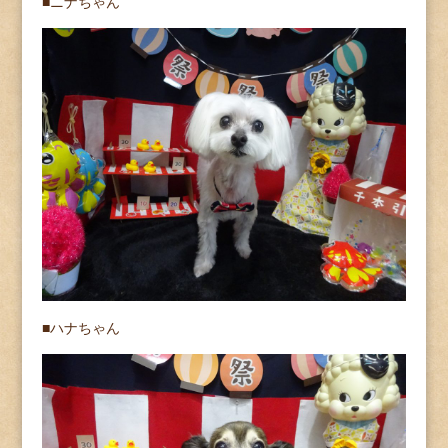
■ニナちゃん
■ハナちゃん