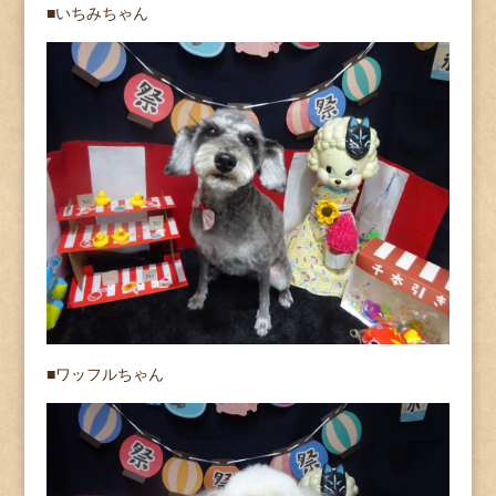
■いちみちゃん
■ワッフルちゃん