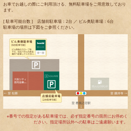
お車でお越しの際にご利用頂ける、無料駐車場をご用意致しており
ます。
[ 駐車可能台数 ] 店舗前駐車場：2台 ／ ビル奥駐車場：6台
駐車場の場所は下図をご参照ください。
※番号での指定がある駐車場では、必ず指定番号の箇所にお停めく
ださい。指定場所以外への駐車はご遠慮願います。