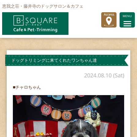
恵我之荘・藤井寺のドッグサロン＆カフェ
MENU
ドッグトリミングに来てくれたワンちゃん達
2024.08.10 (Sat)
■チャロちゃん