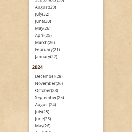
August(29)
July(32)
June(30)
May(26)
April(25)
March(26)
February(21)
January(22)
2024
December(28)
November(26)
October(28)
September(25)
August(24)
July(25)
June(25)
May(26)