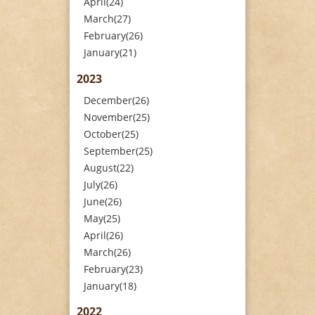
April(24)
March(27)
February(26)
January(21)
2023
December(26)
November(25)
October(25)
September(25)
August(22)
July(26)
June(26)
May(25)
April(26)
March(26)
February(23)
January(18)
2022