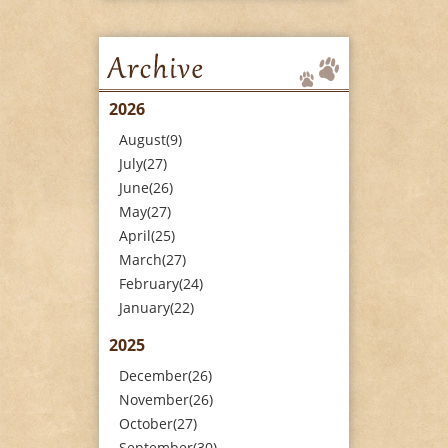
2026
August(9)
July(27)
June(26)
May(27)
April(25)
March(27)
February(24)
January(22)
2025
December(26)
November(26)
October(27)
September(30)