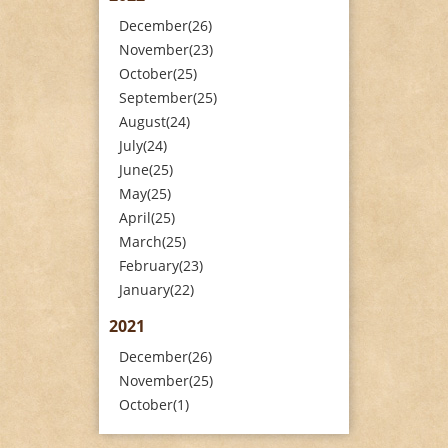
December(26)
November(23)
October(25)
September(25)
August(24)
July(24)
June(25)
May(25)
April(25)
March(25)
February(23)
January(22)
2021
December(26)
November(25)
October(1)