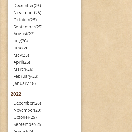
December(26)
November(25)
October(25)
September(25)
August(22)
July(26)
June(26)
May(25)
April(26)
March(26)
February(23)
January(18)
2022
December(26)
November(23)
October(25)
September(25)
August(24)