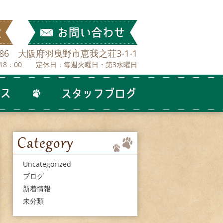
0886 大阪府羽曳野市恵我之荘3-1-1
～18：00 定休日：毎週火曜日・第3水曜日
Uncategorized
ブログ
新着情報
未分類