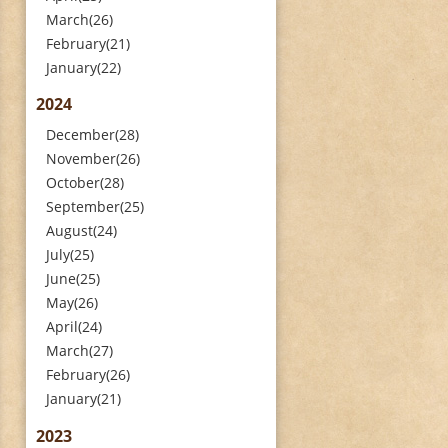
March(26)
February(21)
January(22)
2024
December(28)
November(26)
October(28)
September(25)
August(24)
July(25)
June(25)
May(26)
April(24)
March(27)
February(26)
January(21)
2023