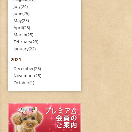
July(24)
June(25)
May(25)
April(25)
March(25)
February(23)
January(22)
2021
December(26)
November(25)
October(1)