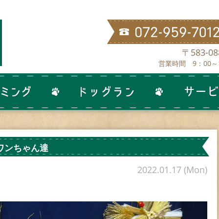
〒583-
営業時間 9：00
ワンちゃん達
2022.01.17 (Mon)