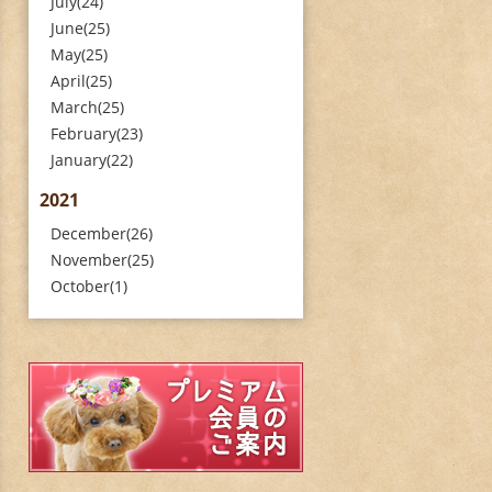
July(24)
June(25)
May(25)
April(25)
March(25)
February(23)
January(22)
2021
December(26)
November(25)
October(1)