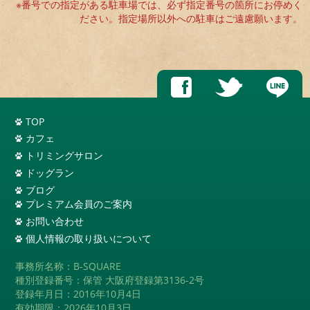
※番号での指定がある駐車場では、必ず指定番号の箇所にお停めく
ださい。指定場所以外への駐車はご遠慮願います。
TOP
カフェ
トリミングサロン
ドッグラン
ブログ
プレミアム会員のご案内
お問い合わせ
個人情報の取り扱いについて
事務所名称：B-SQUARE
種別登録番号：保管 大阪府登録第3136-2号
登録年月日：2016年10月4日
有効期限：2026年10月3日