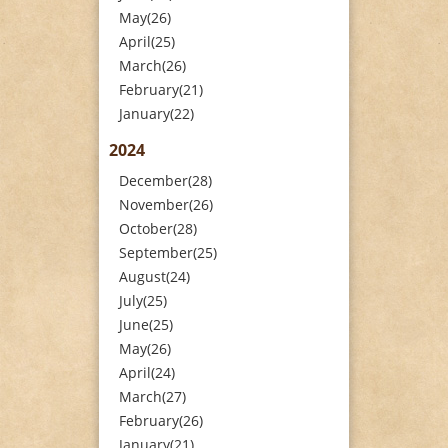
May(26)
April(25)
March(26)
February(21)
January(22)
2024
December(28)
November(26)
October(28)
September(25)
August(24)
July(25)
June(25)
May(26)
April(24)
March(27)
February(26)
January(21)