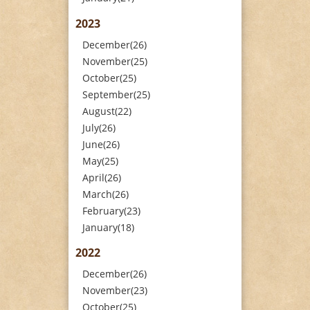
2023
December(26)
November(25)
October(25)
September(25)
August(22)
July(26)
June(26)
May(25)
April(26)
March(26)
February(23)
January(18)
2022
December(26)
November(23)
October(25)