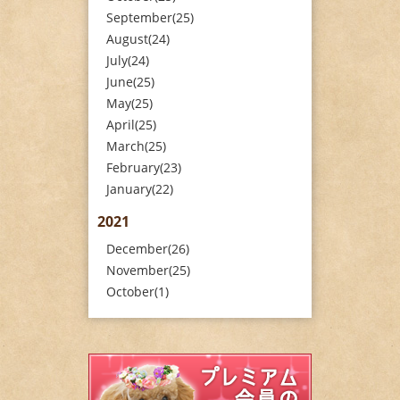
September(25)
August(24)
July(24)
June(25)
May(25)
April(25)
March(25)
February(23)
January(22)
2021
December(26)
November(25)
October(1)