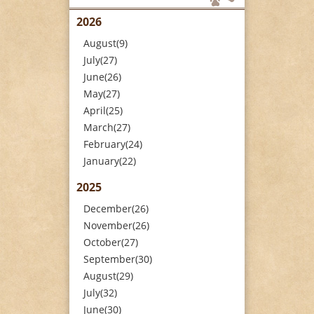
2026
August(9)
July(27)
June(26)
May(27)
April(25)
March(27)
February(24)
January(22)
2025
December(26)
November(26)
October(27)
September(30)
August(29)
July(32)
June(30)