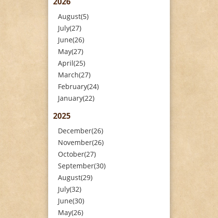
2026
August(5)
July(27)
June(26)
May(27)
April(25)
March(27)
February(24)
January(22)
2025
December(26)
November(26)
October(27)
September(30)
August(29)
July(32)
June(30)
May(26)