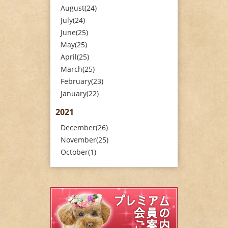
August(24)
July(24)
June(25)
May(25)
April(25)
March(25)
February(23)
January(22)
2021
December(26)
November(25)
October(1)