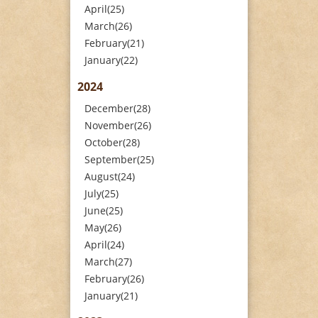
April(25)
March(26)
February(21)
January(22)
2024
December(28)
November(26)
October(28)
September(25)
August(24)
July(25)
June(25)
May(26)
April(24)
March(27)
February(26)
January(21)