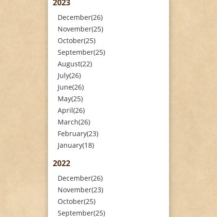
2023
December(26)
November(25)
October(25)
September(25)
August(22)
July(26)
June(26)
May(25)
April(26)
March(26)
February(23)
January(18)
2022
December(26)
November(23)
October(25)
September(25)