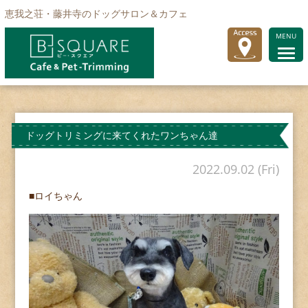
恵我之荘・藤井寺のドッグサロン＆カフェ
MENU
ドッグトリミングに来てくれたワンちゃん達
2022.09.02 (Fri)
■ロイちゃん