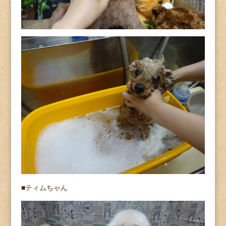
■ティムちゃん