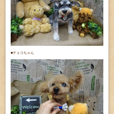
■チョコちゃん