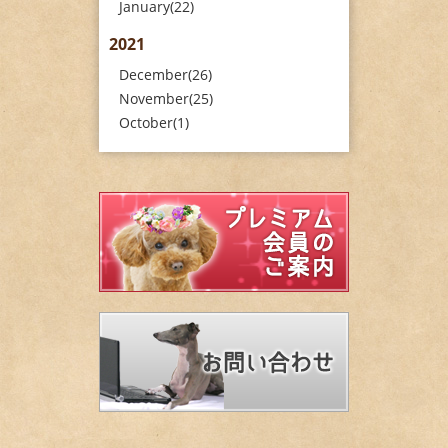
January(22)
2021
December(26)
November(25)
October(1)