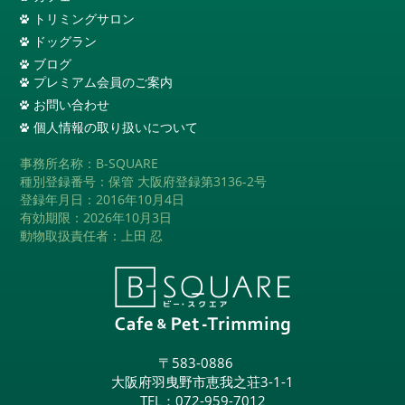
トリミングサロン
ドッグラン
ブログ
プレミアム会員のご案内
お問い合わせ
個人情報の取り扱いについて
事務所名称：B-SQUARE
種別登録番号：保管 大阪府登録第3136-2号
登録年月日：2016年10月4日
有効期限：2026年10月3日
動物取扱責任者：上田 忍
〒583-0886
大阪府羽曳野市恵我之荘3-1-1
TEL：
072-959-7012