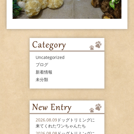
Uncategorized
ブログ
新着情報
未分類
2026.08.09
ドッグトリミングに
来てくれたワンちゃんたち
2026.08.08
ドッグトリミングに