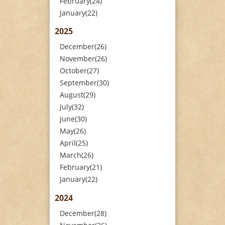
February(24)
January(22)
2025
December(26)
November(26)
October(27)
September(30)
August(29)
July(32)
June(30)
May(26)
April(25)
March(26)
February(21)
January(22)
2024
December(28)