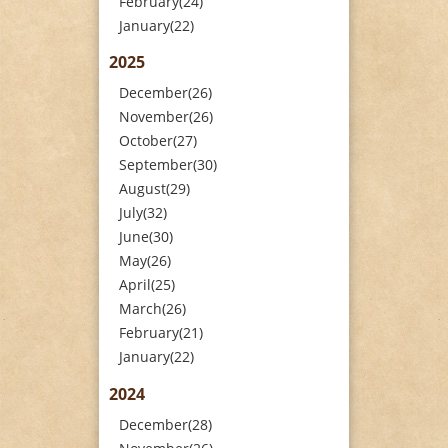
February(24)
January(22)
2025
December(26)
November(26)
October(27)
September(30)
August(29)
July(32)
June(30)
May(26)
April(25)
March(26)
February(21)
January(22)
2024
December(28)