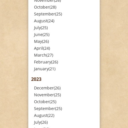
November(26)
October(28)
September(25)
August(24)
July(25)
June(25)
May(26)
April(24)
March(27)
February(26)
January(21)
2023
December(26)
November(25)
October(25)
September(25)
August(22)
July(26)