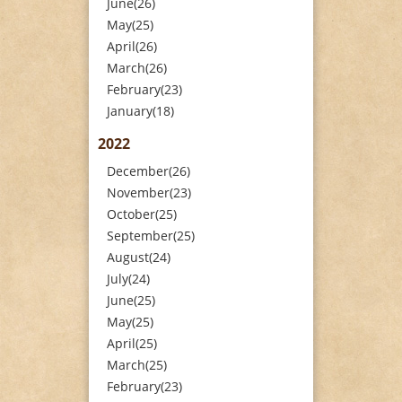
June(26)
May(25)
April(26)
March(26)
February(23)
January(18)
2022
December(26)
November(23)
October(25)
September(25)
August(24)
July(24)
June(25)
May(25)
April(25)
March(25)
February(23)