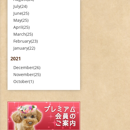
July(24)
June(25)
May(25)
April(25)
March(25)
February(23)
January(22)
2021
December(26)
November(25)
October(1)