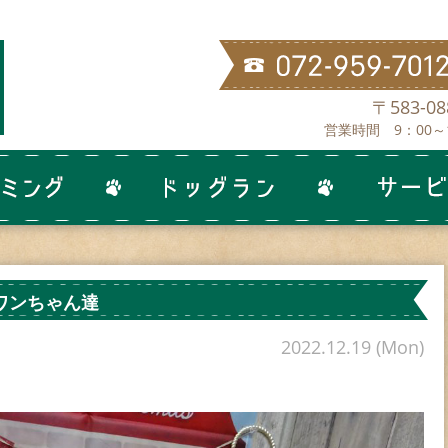
〒583-
営業時間 9：00
ワンちゃん達
2022.12.19 (Mon)