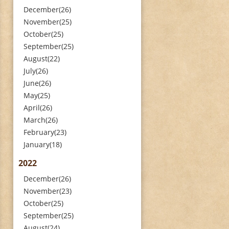
December(26)
November(25)
October(25)
September(25)
August(22)
July(26)
June(26)
May(25)
April(26)
March(26)
February(23)
January(18)
2022
December(26)
November(23)
October(25)
September(25)
August(24)