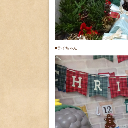
■ライちゃん