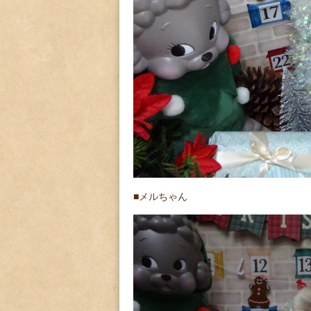
■メルちゃん