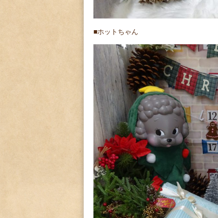
■ホットちゃん