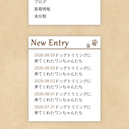
ブログ
新着情報
未分類
2026.08.05
ドッグトリミングに
来てくれたワンちゃんたち
2026.08.03
ドッグトリミングに
来てくれたワンちゃんたち
2026.08.02
ドッグトリミングに
来てくれたワンちゃんたち
2026.08.01
ドッグトリミングに
来てくれたワンちゃんたち
2026.07.31
ドッグトリミングに
来てくれたワンちゃんたち