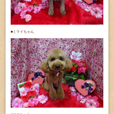
■ミライちゃん