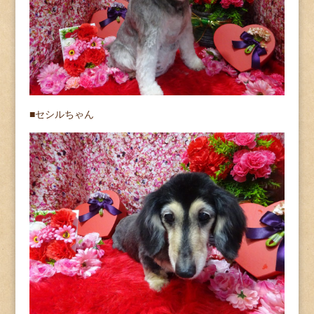
■セシルちゃん