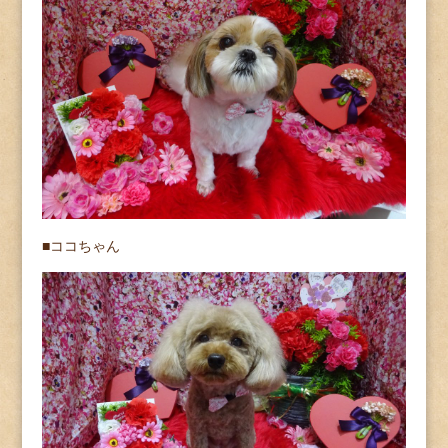
■ココちゃん