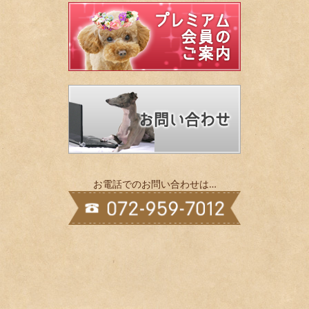
お電話でのお問い合わせは…