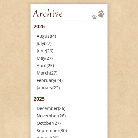
2026
August(4)
July(27)
June(26)
May(27)
April(25)
March(27)
February(24)
January(22)
2025
December(26)
November(26)
October(27)
September(30)
August(29)