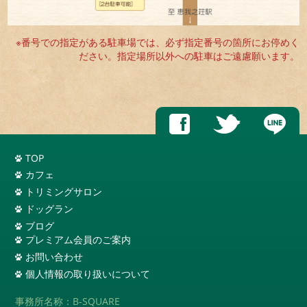
※番号での指定がある駐車場では、必ず指定番号の箇所にお停めく
ださい。指定場所以外への駐車はご遠慮願います。
TOP
カフェ
トリミングサロン
ドッグラン
ブログ
プレミアム会員のご案内
お問い合わせ
個人情報の取り扱いについて
事務所名称：B-SQUARE