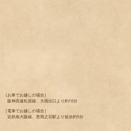
［お車でお越しの場合］
阪神高速松原線、大堀出口より約10分
［電車でお越しの場合］
近鉄南大阪線、恵我之荘駅より徒歩約5分