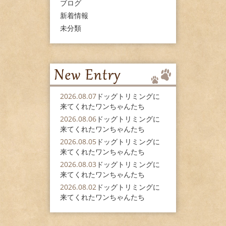
ブログ
新着情報
未分類
2026.08.07
ドッグトリミングに
来てくれたワンちゃんたち
2026.08.06
ドッグトリミングに
来てくれたワンちゃんたち
2026.08.05
ドッグトリミングに
来てくれたワンちゃんたち
2026.08.03
ドッグトリミングに
来てくれたワンちゃんたち
2026.08.02
ドッグトリミングに
来てくれたワンちゃんたち