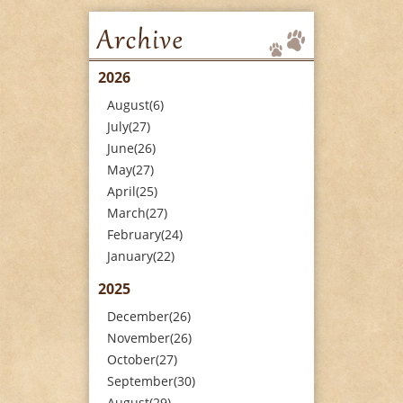
2026
August(6)
July(27)
June(26)
May(27)
April(25)
March(27)
February(24)
January(22)
2025
December(26)
November(26)
October(27)
September(30)
August(29)