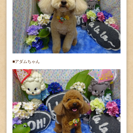
■アダムちゃん