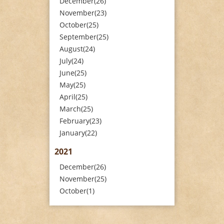
December(26)
November(23)
October(25)
September(25)
August(24)
July(24)
June(25)
May(25)
April(25)
March(25)
February(23)
January(22)
2021
December(26)
November(25)
October(1)