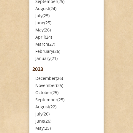
September(25)
August(24)
July(25)
June(25)
May(26)
April(24)
March(27)
February(26)
January(21)
2023
December(26)
November(25)
October(25)
September(25)
August(22)
July(26)
June(26)
May(25)