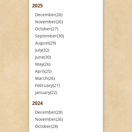
2025
December(26)
November(26)
October(27)
September(30)
August(29)
July(32)
June(30)
May(26)
April(25)
March(26)
February(21)
January(22)
2024
December(28)
November(26)
October(28)