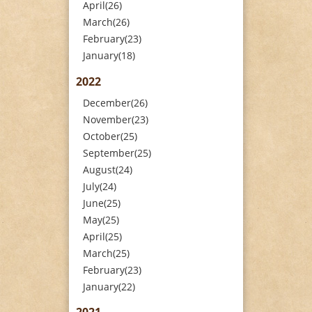
April(26)
March(26)
February(23)
January(18)
2022
December(26)
November(23)
October(25)
September(25)
August(24)
July(24)
June(25)
May(25)
April(25)
March(25)
February(23)
January(22)