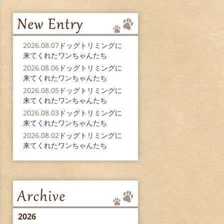
2026.08.07
ドッグトリミングに
来てくれたワンちゃんたち
2026.08.06
ドッグトリミングに
来てくれたワンちゃんたち
2026.08.05
ドッグトリミングに
来てくれたワンちゃんたち
2026.08.03
ドッグトリミングに
来てくれたワンちゃんたち
2026.08.02
ドッグトリミングに
来てくれたワンちゃんたち
2026