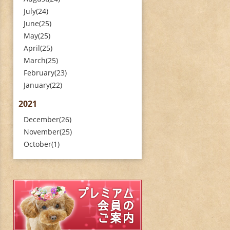
July(24)
June(25)
May(25)
April(25)
March(25)
February(23)
January(22)
2021
December(26)
November(25)
October(1)