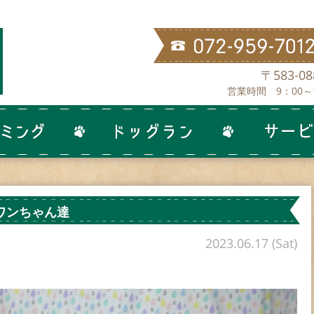
〒583-
営業時間 9：00
ワンちゃん達
2023.06.17 (Sat)