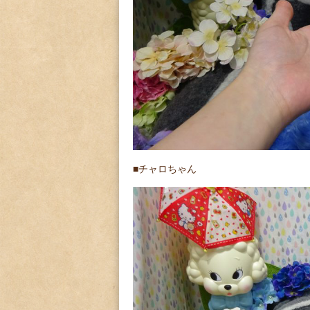
■チャロちゃん