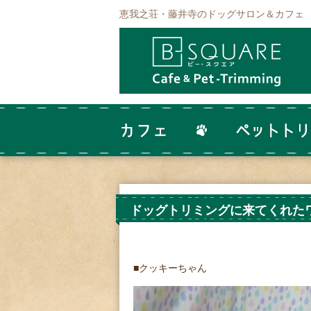
恵我之荘・藤井寺のドッグサロン＆カフェ
ドッグトリミングに来てくれた
■クッキーちゃん