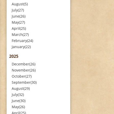
August(5)
July(27)
June(26)
May(27)
April(25)
March(27)
February(24)
January(22)
2025
December(26)
November(26)
October(27)
September(30)
August(29)
July(32)
June(30)
May(26)
April(25)