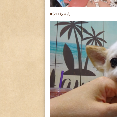
■シロちゃん