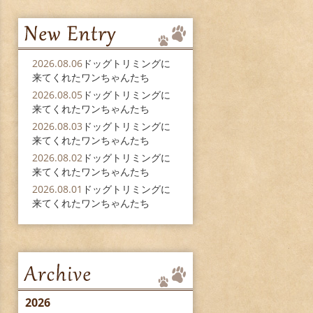
2026.08.06
ドッグトリミングに
来てくれたワンちゃんたち
2026.08.05
ドッグトリミングに
来てくれたワンちゃんたち
2026.08.03
ドッグトリミングに
来てくれたワンちゃんたち
2026.08.02
ドッグトリミングに
来てくれたワンちゃんたち
2026.08.01
ドッグトリミングに
来てくれたワンちゃんたち
2026