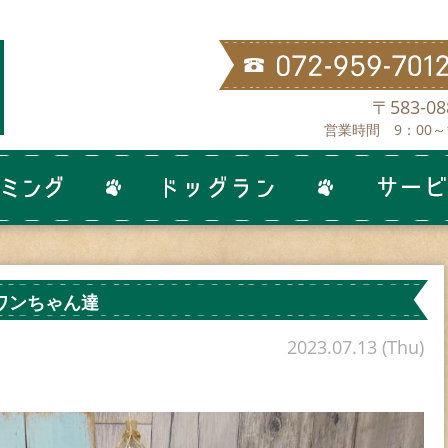
〒583-
営業時間 9：00
ワンちゃん達
2023.07.13 (Thu)