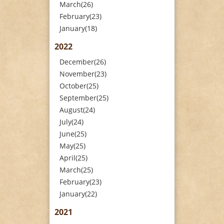
March(26)
February(23)
January(18)
2022
December(26)
November(23)
October(25)
September(25)
August(24)
July(24)
June(25)
May(25)
April(25)
March(25)
February(23)
January(22)
2021