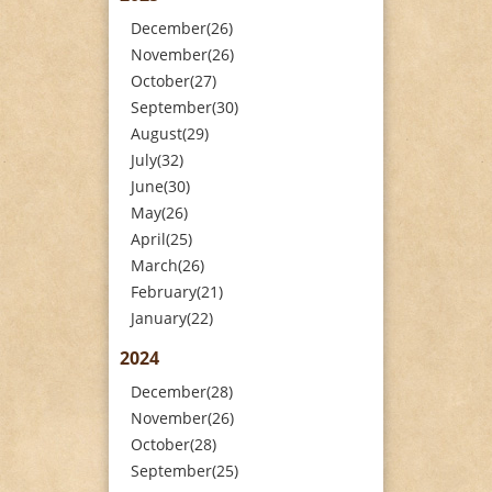
December(26)
November(26)
October(27)
September(30)
August(29)
July(32)
June(30)
May(26)
April(25)
March(26)
February(21)
January(22)
2024
December(28)
November(26)
October(28)
September(25)