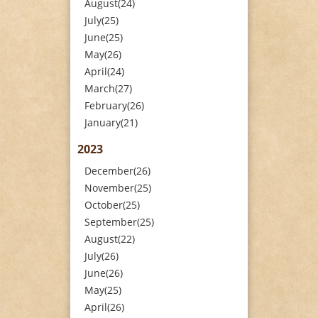
August(24)
July(25)
June(25)
May(26)
April(24)
March(27)
February(26)
January(21)
2023
December(26)
November(25)
October(25)
September(25)
August(22)
July(26)
June(26)
May(25)
April(26)