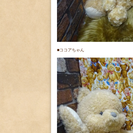
■ココアちゃん