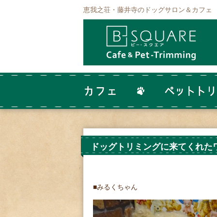
恵我之荘・藤井寺のドッグサロン＆カフェ
ドッグトリミングに来てくれた
■みるくちゃん