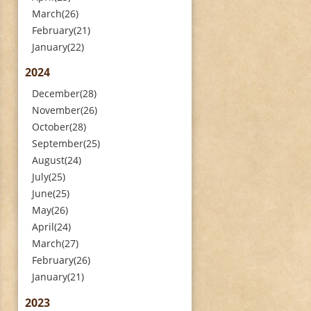
March(26)
February(21)
January(22)
2024
December(28)
November(26)
October(28)
September(25)
August(24)
July(25)
June(25)
May(26)
April(24)
March(27)
February(26)
January(21)
2023