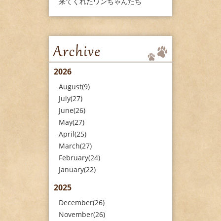
来てくれたワンちゃんたち
2026
August(9)
July(27)
June(26)
May(27)
April(25)
March(27)
February(24)
January(22)
2025
December(26)
November(26)