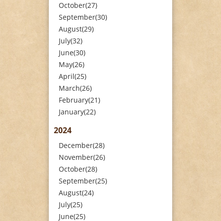
October(27)
September(30)
August(29)
July(32)
June(30)
May(26)
April(25)
March(26)
February(21)
January(22)
2024
December(28)
November(26)
October(28)
September(25)
August(24)
July(25)
June(25)