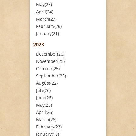
May(26)
April(24)
March(27)
February(26)
January(21)
2023
December(26)
November(25)
October(25)
September(25)
August(22)
July(26)
June(26)
May(25)
April(26)
March(26)
February(23)
January(18)